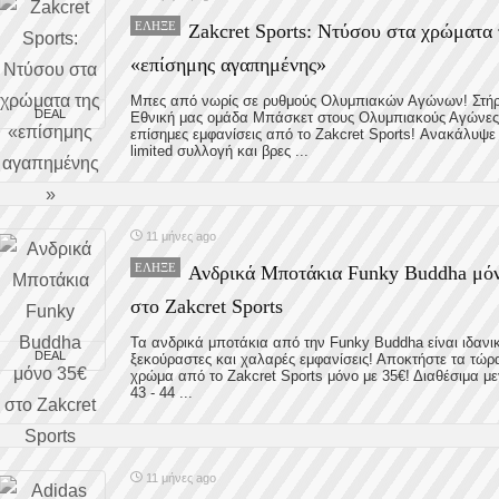
ΈΛΗΞΕ
Zakcret Sports: Ντύσου στα χρώματα 
«επίσημης αγαπημένης»
Μπες από νωρίς σε ρυθμούς Ολυμπιακών Αγώνων! Στήρ
DEAL
Εθνική μας ομάδα Μπάσκετ στους Ολυμπιακούς Αγώνες 
επίσημες εμφανίσεις από το Zakcret Sports! Ανακάλυψε
limited συλλογή και βρες ...
11 μήνες ago
ΈΛΗΞΕ
Ανδρικά Μποτάκια Funky Buddha μό
στο Zakcret Sports
Τα ανδρικά μποτάκια από την Funky Buddha είναι ιδανι
DEAL
ξεκούραστες και χαλαρές εμφανίσεις! Αποκτήστε τα τώρ
χρώμα από το Zakcret Sports μόνο με 35€! Διαθέσιμα με
43 - 44 ...
11 μήνες ago