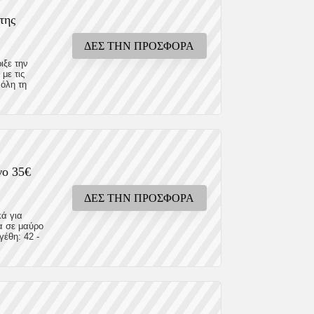
της
ΔΕΣ ΤΗΝ ΠΡΟΣΦΟΡΑ
ιξε την
με τις
 όλη τη
νο 35€
ΔΕΣ ΤΗΝ ΠΡΟΣΦΟΡΑ
κά για
α σε μαύρο
γέθη: 42 -