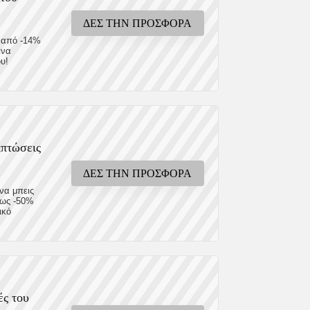
ΔΕΣ ΤΗΝ ΠΡΟΣΦΟΡΑ
υ από -14%
ένα
υ!
κπτώσεις
ΔΕΣ ΤΗΝ ΠΡΟΣΦΟΡΑ
να μπεις
έως -50%
ικό
ές του