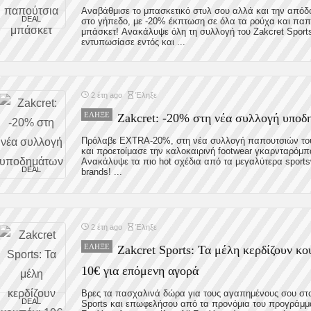
Αναβάθμισε το μπασκετικό στυλ σου αλλά και την απόδ
DEAL
στο γήπεδο, με -20% έκπτωση σε όλα τα ρούχα και παπ
μπάσκετ! Aνακάλυψε όλη τη συλλογή του Zakcret Sports
εντυπωσίασε εντός και ...
2 έτη ago
Έληξε
ΈΛΗΞΕ
Zakcret: -20% στη νέα συλλογή υποδ
Πρόλαβε EXTRA-20%, στη νέα συλλογή παπουτσιών του
και προετοίμασε την καλοκαιρινή footwear γκαρνταρόμπ
Ανακάλυψε τα πιο hot σχέδια από τα μεγαλύτερα sport
DEAL
brands! ...
2 έτη ago
Έληξε
ΈΛΗΞΕ
Zakcret Sports: Τα μέλη κερδίζουν κο
10€ για επόμενη αγορά
Βρες τα πασχαλινά δώρα για τους αγαπημένους σου στο
DEAL
Sports και επωφελήσου από τα προνόμια του προγράμμα