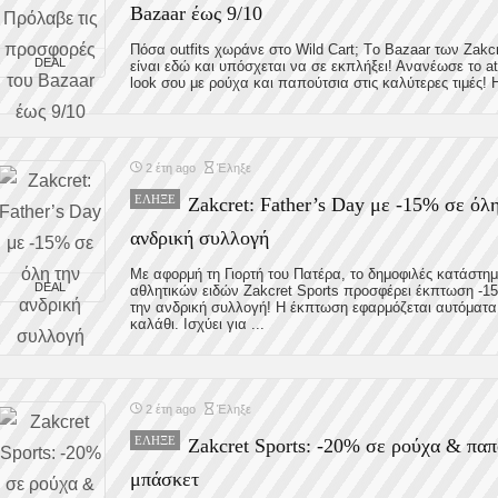
Bazaar έως 9/10
Πόσα outfits χωράνε στο Wild Cart; Tο Bazaar των Zakcr
DEAL
είναι εδώ και υπόσχεται να σε εκπλήξει! Ανανέωσε το at
look σου με ρούχα και παπούτσια στις καλύτερες τιμές! Η
2 έτη ago
Έληξε
ΈΛΗΞΕ
Zakcret: Father’s Day με -15% σε όλη
ανδρική συλλογή
Με αφορμή τη Γιορτή του Πατέρα, το δημοφιλές κατάστη
DEAL
αθλητικών ειδών Zakcret Sports προσφέρει έκπτωση -1
την ανδρική συλλογή! Η έκπτωση εφαρμόζεται αυτόματα
καλάθι. Ισχύει για ...
2 έτη ago
Έληξε
ΈΛΗΞΕ
Zakcret Sports: -20% σε ρούχα & πα
μπάσκετ