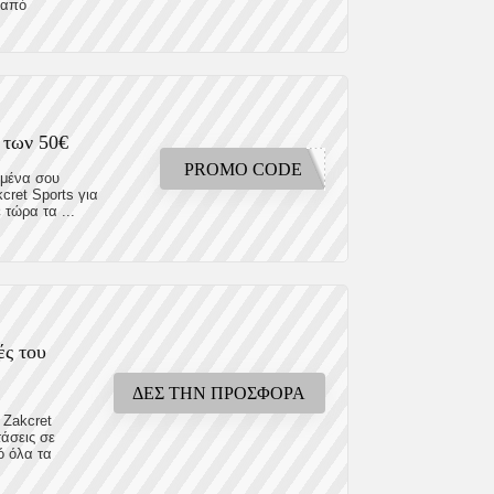
 από
 των 50€
PROMO CODE
ημένα σου
ret Sports για
τώρα τα ...
ές του
ΔΕΣ ΤΗΝ ΠΡΟΣΦΟΡΑ
 Zakcret
τάσεις σε
ό όλα τα