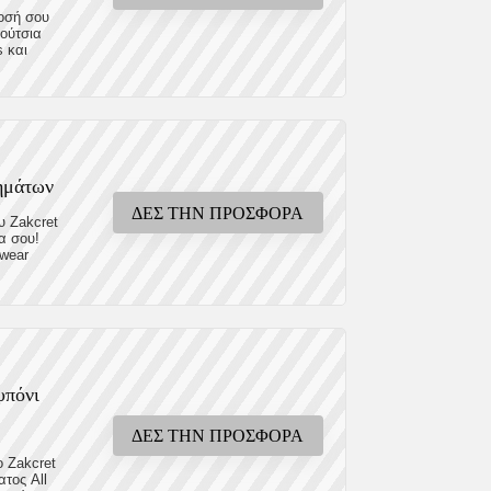
οσή σου
ούτσια
 και
ημάτων
ΔΕΣ ΤΗΝ ΠΡΟΣΦΟΡΑ
 Zakcret
α σου!
swear
υπόνι
ΔΕΣ ΤΗΝ ΠΡΟΣΦΟΡΑ
 Zakcret
τος All