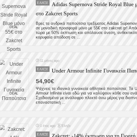
ΈΛΗΞΕ
Adidas Supernova Stride Royal Blue 
στο Zakcret Sports
Βρες τα ανδρικά παπούτσια τρεξίματος Adidas Supernov
DEAL
σε μοναδική προσφορά μόνο με 55€ στο zakcret.gr! Από
τώρα με 50% έκπτωση και απόλαυσε άνεση, ανθεκτικότ
κορυφαία απόδοση σε ...
11 μήνες ago
ΈΛΗΞΕ
Under Armour Infinite Γυναικεία Παπ
54,90€
Ψάχνεις τα ιδανικά γυναικεία αθλητικά παπούτσια; Τα 
Armour Infinite είναι εδώ για να καλύψουν κάθε σου αν
DEAL
Σχεδιασμένα με ανάλαφρο πλεκτό άνω μέρος για διαπνο
επαναστατική ...
1 έτος ago
Έληξε
ΈΛΗΞΕ
Zakcret: -14% έκπτωση για τη Γιορτή