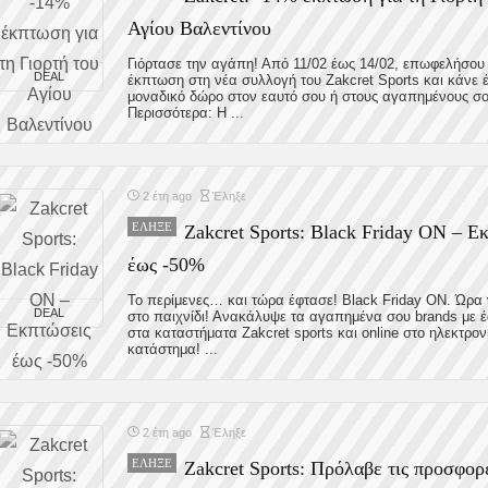
Αγίου Βαλεντίνου
Γιόρτασε την αγάπη! Από 11/02 έως 14/02, επωφελήσο
DEAL
έκπτωση στη νέα συλλογή του Zakcret Sports και κάνε 
μοναδικό δώρο στον εαυτό σου ή στους αγαπημένους σο
Περισσότερα: Η ...
2 έτη ago
Έληξε
ΈΛΗΞΕ
Zakcret Sports: Black Friday ON – Ε
έως -50%
Το περίμενες… και τώρα έφτασε! Black Friday ON. Ώρα 
DEAL
στο παιχνίδι! Ανακάλυψε τα αγαπημένα σου brands με 
στα καταστήματα Zakcret sports και online στο ηλεκτρον
κατάστημα! ...
2 έτη ago
Έληξε
ΈΛΗΞΕ
Zakcret Sports: Πρόλαβε τις προσφορ