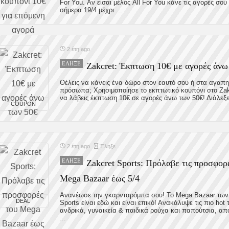
For You. Αν εισαι μέλος All For You κάνε τις αγορές σου
σήμερα 19/4 μέχρι ...
2 έτη ago
ΈΛΗΞΕ
Zakcret: Έκπτωση 10€ με αγορές άνω
Θέλεις να κάνεις ένα δώρο στον εαυτό σου ή στα αγαπ
πρόσωπα; Χρησιμοποίησε το εκπτωτικό κουπόνι στο Zakc
να λάβεις έκπτωση 10€ σε αγορές άνω των 50€! Διάλεξε 
COUPON
2 έτη ago
Έληξε
ΈΛΗΞΕ
Zakcret Sports: Πρόλαβε τις προσφορ
Mega Bazaar έως 5/4
Ανανέωσε την γκαρνταρόμπα σου! Το Mega Bazaar των
DEAL
Sports είναι εδώ και είναι επικό! Ανακάλυψε τις πιο hot 
ανδρικά, γυναικεία & παιδικά ρούχα και παπούτσια, απ
...