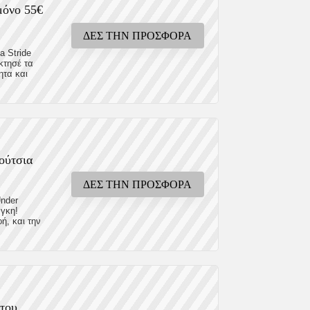
μόνο 55€
ΔΕΣ ΤΗΝ ΠΡΟΣΦΟΡΑ
a Stride
κτησέ τα
ητα και
ούτσια
ΔΕΣ ΤΗΝ ΠΡΟΣΦΟΡΑ
Under
άγκη!
ή, και την
 του