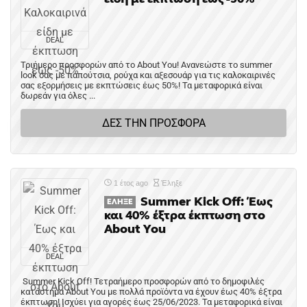
DEAL
Τριήμερο προσφορών από το About You! Ανανεώστε το summer
look σας με παπούτσια, ρούχα και αξεσουάρ για τις καλοκαιρινές
σας εξορμήσεις με εκπτώσεις έως 50%! Τα μεταφορικά είναι
δωρεάν για όλες ...
ΔΕΣ ΤΗΝ ΠΡΟΣΦΟΡΑ
1 έτος ago
Έληξε
Summer Kick Off: Έως
ΈΛΗΞΕ
και 40% έξτρα έκπτωση στο
About You
DEAL
Summer Kick Off! Τετραήμερο προσφορών από το δημοφιλές
κατάστημα About You με πολλά προϊόντα να έχουν έως 40% έξτρα
έκπτωση! Ισχύει για αγορές έως 25/06/2023. Τα μεταφορικά είναι