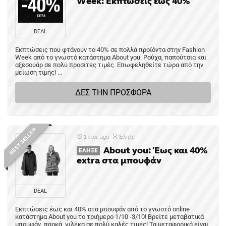
Week: Εκπτώσεις έως 40%
DEAL
Εκπτώσεις που φτάνουν το 40% σε πολλά προϊόντα στην Fashion
Week από το γνωστό κατάστημα About you. Ρούχα, παπούτσια και
αξεσουάρ σε πολύ προσιτές τιμές. Επωφεληθείτε τώρα από την
μείωση τιμής! ...
ΔΕΣ ΤΗΝ ΠΡΟΣΦΟΡΑ
BEST SELLER
1 έτος ago
Έληξε
About you: Έως και 40%
ΈΛΗΞΕ
extra στα μπουφάν
DEAL
Εκπτώσεις έως και 40% στα μπουφάν από το γνωστό online
κατάστημα About you το τριήμερο 1/10 -3/10! Βρείτε μεταβατικά
μπουφάν, παρκά, γιλέκα σε πολύ καλές τιμές! Τα μεταφορικά είναι