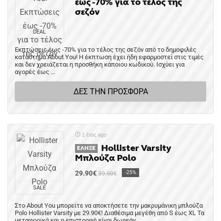
έως -70% για το τέλος της
σεζόν
DEAL
Εκπτώσεις έως -70% για το τέλος της σεζόν από το δημοφιλές
κατάστημα About You! Η έκπτωση έχει ήδη εφαρμοστεί στις τιμές
και δεν χρειάζεται η προσθήκη κάποιου κωδικού. Ισχύει για
αγορές έως ...
ΔΕΣ ΤΗΝ ΠΡΟΣΦΟΡΑ
1 έτος ago
Hollister Varsity
ΈΛΗΞΕ
Μπλούζα Polo
29.90€
-25%
39.90€
SALE
Στο About You μπορείτε να αποκτήσετε την μακρυμάνικη μπλούζα
Polo Hollister Varsity με 29.90€! Διαθέσιμα μεγέθη από S έως XL Τα
μεταφορικά και η επιστροφή είναι δωρεάν. ...