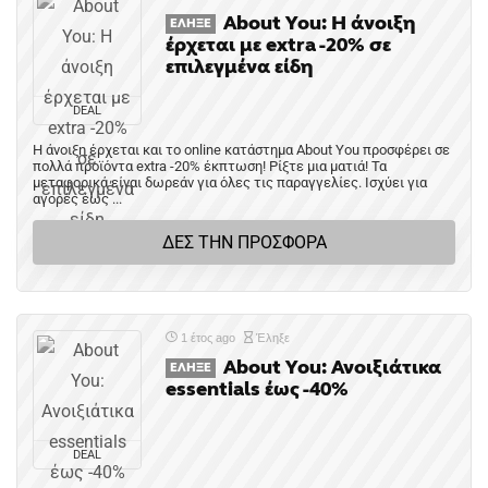
About You: Η άνοιξη
ΈΛΗΞΕ
έρχεται με extra -20% σε
επιλεγμένα είδη
DEAL
Η άνοιξη έρχεται και το online κατάστημα About You προσφέρει σε
πολλά προϊόντα extra -20% έκπτωση! Ρίξτε μια ματιά! Τα
μεταφορικά είναι δωρεάν για όλες τις παραγγελίες. Ισχύει για
αγορές έως ...
ΔΕΣ ΤΗΝ ΠΡΟΣΦΟΡΑ
1 έτος ago
Έληξε
About You: Ανοιξιάτικα
ΈΛΗΞΕ
essentials έως -40%
DEAL