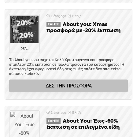
1 έτος ago
Έληξε
About you: Xmas
ΈΛΗΞΕ
προσφορά με -20% έκπτωση
DEAL
Το About you σου εύχεται Καλά Χριστούγεννα και προσφέρει
επιπλέον 20% έκπτωση σε πολλά προϊόντα του καταστήματος! Η
έκπτωση έχει εφαρμοστεί ήδη στις τιμές οπότε δεν απαιτείται
κάποιος κωδικός. ...
ΔΕΣ ΤΗΝ ΠΡΟΣΦΟΡΑ
1 έτος ago
Έληξε
About You: Έως -60%
ΈΛΗΞΕ
έκπτωση σε επιλεγμένα είδη