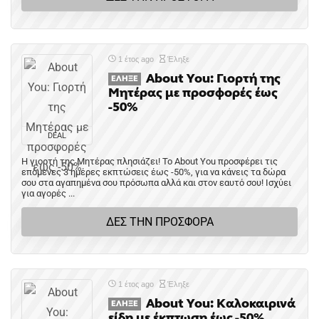
1 έτος ago
Έληξε
About You: Γιορτή της
ΈΛΗΞΕ
Μητέρας με προσφορές έως
-50%
DEAL
Η γιορτή της Μητέρας πλησιάζει! To About You προσφέρει τις
επόμενες 3 ημέρες εκπτώσεις έως -50%, για να κάνεις τα δώρα
σου στα αγαπημένα σου πρόσωπα αλλά και στον εαυτό σου! Ισχύει
για αγορές ...
ΔΕΣ ΤΗΝ ΠΡΟΣΦΟΡΑ
1 έτος ago
Έληξε
About You: Καλοκαιρινά
ΈΛΗΞΕ
είδη με έκπτωση έως -50%