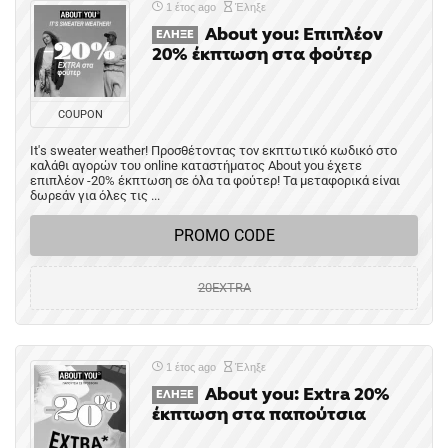
1 έτος ago
Έληξε
About you: Επιπλέον
ΈΛΗΞΕ
20% έκπτωση στα φούτερ
COUPON
It's sweater weather! Προσθέτοντας τον εκπτωτικό κωδικό στο
καλάθι αγορών του online καταστήματος About you έχετε
επιπλέον -20% έκπτωση σε όλα τα φούτερ! Τα μεταφορικά είναι
δωρεάν για όλες τις ...
PROMO CODE
20EXTRA
1 έτος ago
Έληξε
About you: Extra 20%
ΈΛΗΞΕ
έκπτωση στα παπούτσια