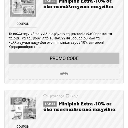
Minipini: Extra -10% σε
ΈΛΗΞΕ
όλα τα καλλιτεχνικά παιχνίδια
COUPON
Τα καλλιτεχνικά παιχνίδια αφήνουν τη φαντασία ελεύθερη και τα
παιδιά… να λάμψουν! Από 16 έως 22 Φεβρουαρίου, όλα τα
καλλιτεχνικά παιχνίδια στο minipini.gr έχουν 10% έκπτωση!
Χρησιμοποίησε το ...
PROMO CODE
art10
6 μήνες ago
Έληξε
Minipini: Extra -10% σε
ΈΛΗΞΕ
όλα τα εκπαιδευτικά παιχνίδια
COUPON