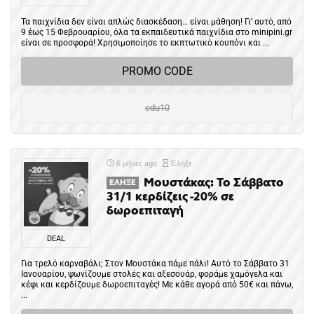
Τα παιχνίδια δεν είναι απλώς διασκέδαση… είναι μάθηση! Γι’ αυτό, από
9 έως 15 Φεβρουαρίου, όλα τα εκπαιδευτικά παιχνίδια στο minipini.gr
είναι σε προσφορά! Χρησιμοποίησε το εκπτωτικό κουπόνι και ...
PROMO CODE
edu10
6 μήνες ago
Έληξε
Μουστάκας: Το Σάββατο
ΈΛΗΞΕ
31/1 κερδίζεις -20% σε
δωροεπιταγή
DEAL
Για τρελό καρναβάλι; Στον Μουστάκα πάμε πάλι! Αυτό το Σάββατο 31
Ιανουαρίου, ψωνίζουμε στολές και αξεσουάρ, φοράμε χαμόγελα και
κέφι και κερδίζουμε δωροεπιταγές! Με κάθε αγορά από 50€ και πάνω,
...