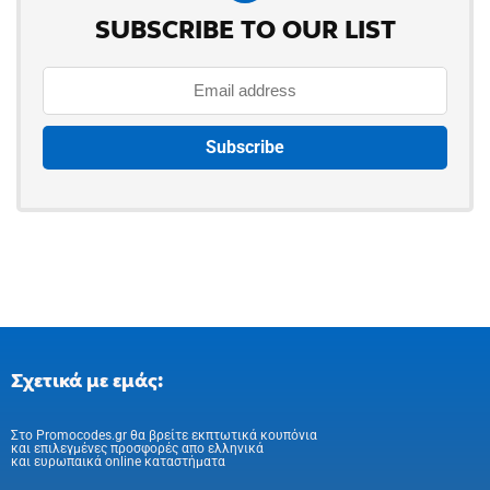
SUBSCRIBE TO OUR LIST
Σχετικά με εμάς:
Στo Promocodes.gr θα βρείτε εκπτωτικά κουπόνια
και επιλεγμένες προσφορές απο ελληνικά
και ευρωπαικά online καταστήματα