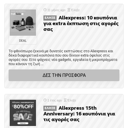
11 μήνες ago
Έληξε
Aliexpress: 10 κουπόνια
ΈΛΗΞΕ
για extra έκπτωση στις αγορές
σας
DEAL
Το φθινόπωρο ξεκινά με δυνατές εκπτώσεις στο Aliexpress και
δέκα διαφορετικά κουπόνια που σου δίνουν extra όφελος στις
αγορές σου. Είτε ψάχνεις νέα gadgets, εργαλεία ή μικροπράγματα
που κάνουν τη ζωή ...
ΔΕΣ ΤΗΝ ΠΡΟΣΦΟΡΑ
1 έτος ago
Έληξε
Aliexpress 15th
ΈΛΗΞΕ
Anniversary: 16 κουπόνια για
τις αγορές σας