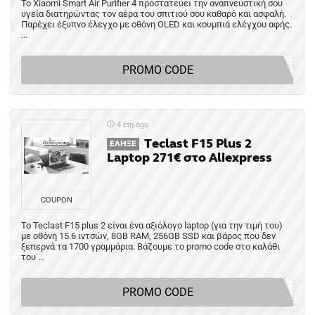
Το Xiaomi Smart Air Purifier 4 προστατεύει την αναπνευστική σου
υγεία διατηρώντας τον αέρα του σπιτιού σου καθαρό και ασφαλή.
Παρέχει έξυπνο έλεγχο με οθόνη OLED και κουμπιά ελέγχου αφής.
...
PROMO CODE
4 έτη ago
Teclast F15 Plus 2
ΈΛΗΞΕ
Laptop 271€ στο Aliexpress
COUPON
To Teclast F15 plus 2 είναι ένα αξιόλογο laptop (για την τιμή του)
με οθόνη 15.6 ιντσών, 8GB RAM, 256GB SSD και βάρος που δεν
ξεπερνά τα 1700 γραμμάρια. Βάζουμε το promo code στο καλάθι
του ...
PROMO CODE