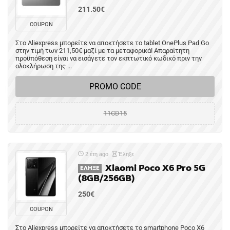
211.50€
COUPON
Στο Aliexpress μπορείτε να αποκτήσετε το tablet OnePlus Pad Go
στην τιμή των 211,50€ μαζί με τα μεταφορικά! Απαραίτητη
προϋπόθεση είναι να εισάγετε τον εκπτωτικό κωδικό πριν την
ολοκλήρωση της ...
PROMO CODE
11CD15
2 έτη ago
Έληξε
Xiaomi Poco X6 Pro 5G
ΈΛΗΞΕ
(8GB/256GB)
250€
COUPON
Στο Aliexpress μπορείτε να αποκτήσετε το smartphone Poco X6