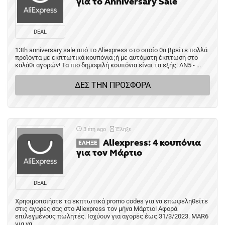
για το Αnniversary Sale
DEAL
13th anniversary sale από το Aliexpress στο οποίο θα βρείτε πολλά
προϊόντα με εκπτωτικά κουπόνια ;ή με αυτόματη έκπτωση στο
καλάθι αγορών! Τα πιο δημοφιλή κουπόνια είναι τα εξής: AN5 - ...
ΔΕΣ ΤΗΝ ΠΡΟΣΦΟΡΑ
3 έτη ago
Έληξε
Aliexpress: 4 κουπόνια
ΈΛΗΞΕ
για τον Μάρτιο
DEAL
Χρησιμοποιήστε τα εκπτωτικά promo codes για να επωφεληθείτε
στις αγορές σας στο Aliexpress τον μήνα Μάρτιο! Αφορά
επιλεγμένους πωλητές. Ισχύουν για αγορές έως 31/3/2023. MAR6
για να ...