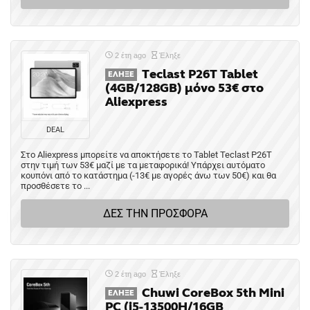
2 έτη ago
Έληξε
Teclast P26T Tablet
ΈΛΗΞΕ
(4GB/128GB) μόνο 53€ στο
Aliexpress
DEAL
Στο Aliexpress μπορείτε να αποκτήσετε το Tablet Teclast P26T
στην τιμή των 53€ μαζί με τα μεταφορικά! Υπάρχει αυτόματο
κουπόνι από το κατάστημα (-13€ με αγορές άνω των 50€) και θα
προσθέσετε το ...
ΔΕΣ ΤΗΝ ΠΡΟΣΦΟΡΑ
2 έτη ago
Έληξε
Chuwi CoreBox 5th Mini
ΈΛΗΞΕ
PC (i5-13500H/16GB