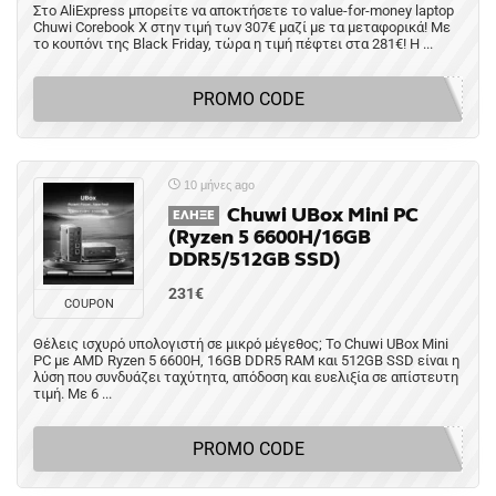
Στο AliExpress μπορείτε να αποκτήσετε το value-for-money laptop
Chuwi Corebook X στην τιμή των 307€ μαζί με τα μεταφορικά! Με
το κουπόνι της Black Friday, τώρα η τιμή πέφτει στα 281€! Η ...
PROMO CODE
10 μήνες ago
Chuwi UBox Mini PC
ΈΛΗΞΕ
(Ryzen 5 6600H/16GB
DDR5/512GB SSD)
231€
COUPON
Θέλεις ισχυρό υπολογιστή σε μικρό μέγεθος; Το Chuwi UBox Mini
PC με AMD Ryzen 5 6600H, 16GB DDR5 RAM και 512GB SSD είναι η
λύση που συνδυάζει ταχύτητα, απόδοση και ευελιξία σε απίστευτη
τιμή. Με 6 ...
PROMO CODE