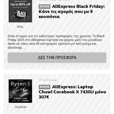
AliExpress Black Friday:
ΈΛΗΞΕ
Κάνε τις αγορές σου με 9
κουπόνια
DEAL
Είσαι έτοιμος για τις καλύτερες προσφορές της χρονιάς; Το Black
Friday 2025 στο AliExpress έφτασε και φέρνει μαζί του μοναδικά
deals σε πάνω από 44 κατηγορίες προϊόντων! Από ρούχα και
αξεσουάρ, ...
ΔΕΣ ΤΗΝ ΠΡΟΣΦΟΡΑ
8 μήνες ago
AliExpress: Laptop
ΈΛΗΞΕ
Chuwi Corebook X 7430U μόνο
307€
COUPON