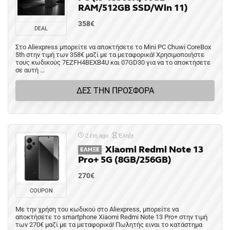
RAM/512GB SSD/Win 11)
358€
DEAL
Στο Aliexpress μπορείτε να αποκτήσετε το Mini PC Chuwi CoreBox
5th στην τιμή των 358€ μαζί με τα μεταφορικά! Χρησιμοποιήστε
τους κωδικούς 7EZFH4BEXB4U και 07GD30 για να το αποκτήσετε
σε αυτή ...
ΔΕΣ ΤΗΝ ΠΡΟΣΦΟΡΑ
2 έτη ago
Έληξε
Xiaomi Redmi Note 13
ΈΛΗΞΕ
Pro+ 5G (8GB/256GB)
270€
COUPON
Με την χρήση του κωδικού στο Aliexpress, μπορείτε να
αποκτήσετε το smartphone Xiaomi Redmi Note 13 Pro+ στην τιμή
των 270€ μαζί με τα μεταφορικά! Πωλητής ειναι το κατάστημα