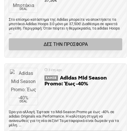
37,50€
DEAL
Στο επίσημο κατάστημα της Adidas μπορείτε να αποκτήσετε τα
μποτάκια Adidas Hoops 3.0 μόνο με 37,50€! Διαθέσιμα σε αρκετά
μεγέθη. Περιγραφή: Όταν πέφτει η θερμοκρασία, τα adidas Hoops
...
ΔΕΣ ΤΗΝ ΠΡΟΣΦΟΡΑ
3 έτη ago
Adidas Mid Season
ΈΛΗΞΕ
Promo: Έως -40%
DEAL
Ώρα για αλλαγή. Έφτασε το Mid-Season Promo με έως -40% σε
adidas Originals και Performance. Η καλύτερη στιγμή να
ανανεωθείς για τη νέα σεζόν! Τα μεταφορικά είναι δωρεάν για τα
μέλη. ...