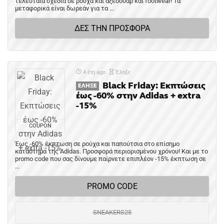
τελευταία σχέδια σε ρούχα και αξεσουάρ και footwear! Τα
μεταφορικά είναι δωρεάν για τα ...
ΔΕΣ ΤΗΝ ΠΡΟΣΦΟΡΑ
4 έτη ago
Έληξε
Black Friday: Eκπτώσεις
ΈΛΗΞΕ
έως -60% στην Adidas + extra
-15%
COUPON
Έως -60% έκπτωση σε ρούχα και παπούτσια στο επίσημο
κατάστημα της Adidas. Προσφορά περιορισμένου χρόνου! Και με το
promo code που σας δίνουμε παίρνετε επιπλέον -15% έκπτωση σε
...
PROMO CODE
SNEAKERS25