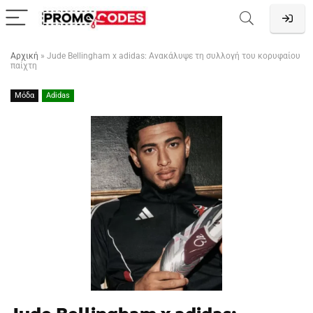
Αρχική
»
Jude Bellingham x adidas: Ανακάλυψε τη συλλογή του κορυφαίου
παίχτη
Μόδα
Adidas