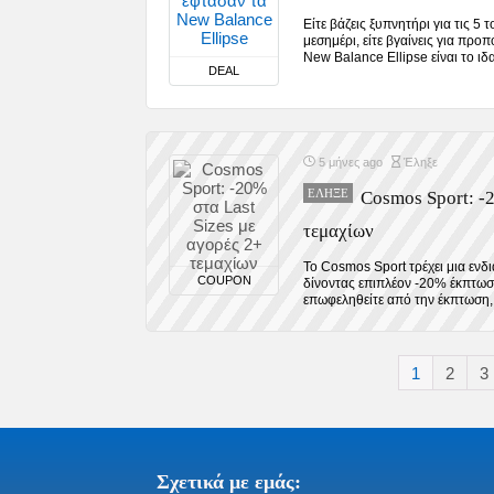
Είτε βάζεις ξυπνητήρι για τις 5 
μεσημέρι, είτε βγαίνεις για προ
New Balance Ellipse είναι το ιδα
DEAL
5 μήνες ago
Έληξε
ΈΛΗΞΕ
Cosmos Sport: -2
τεμαχίων
Το Cosmos Sport τρέχει μια εν
COUPON
δίνοντας επιπλέον -20% έκπτωση
επωφεληθείτε από την έκπτωση, 
1
2
3
Σχετικά με εμάς: