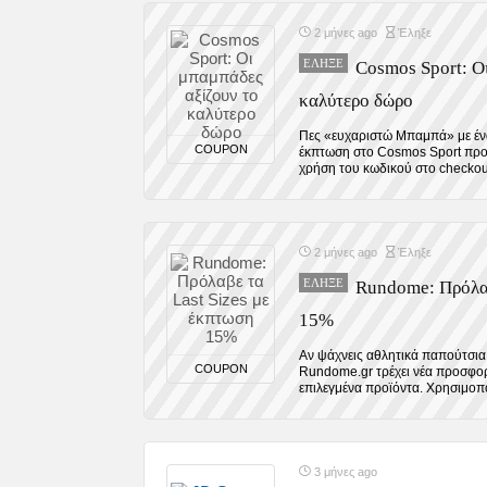
2 μήνες ago
Έληξε
ΈΛΗΞΕ
Cosmos Sport: Ο
καλύτερο δώρο
Πες «ευχαριστώ Μπαμπά» με έν
COUPON
έκπτωση στο Cosmos Sport προσ
χρήση του κωδικού στο checkout!
2 μήνες ago
Έληξε
ΈΛΗΞΕ
Rundome: Πρόλαβ
15%
Αν ψάχνεις αθλητικά παπούτσια 
COUPON
Rundome.gr τρέχει νέα προσφορ
επιλεγμένα προϊόντα. Χρησιμοποί
3 μήνες ago