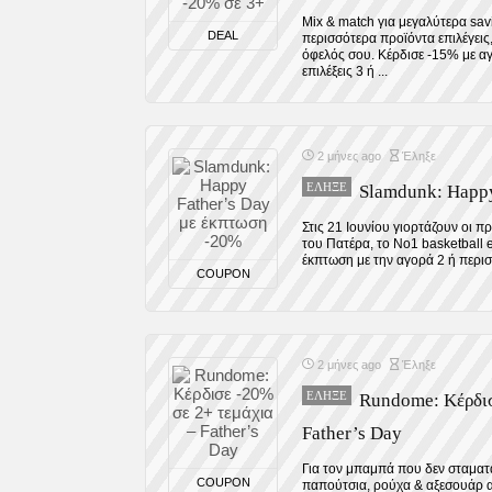
Mix & match για μεγαλύτερα sav
DEAL
περισσότερα προϊόντα επιλέγεις,
όφελός σου. Κέρδισε -15% με α
επιλέξεις 3 ή ...
2 μήνες ago
Έληξε
ΈΛΗΞΕ
Slamdunk: Happy
Στις 21 Ιουνίου γιορτάζουν οι
του Πατέρα, το No1 basketball 
έκπτωση με την αγορά 2 ή περισ
COUPON
2 μήνες ago
Έληξε
ΈΛΗΞΕ
Rundome: Κέρδισ
Father’s Day
Για τον μπαμπά που δεν σταματά
COUPON
παπούτσια, ρούχα & αξεσουάρ α