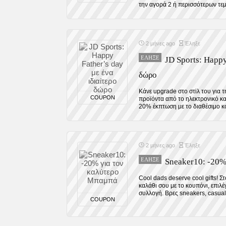
την αγορά 2 ή περισσότερων τεμα
2 μήνες ago
Έληξε
ΈΛΗΞΕ
JD Sports: Happy
δώρο
Κάνε upgrade στο στiλ του για 
COUPON
προϊόντα από το ηλεκτρονικό κα
20% έκπτωση με το διαθέσιμο κο
2 μήνες ago
Έληξε
ΈΛΗΞΕ
Sneaker10: -20%
Cool dads deserve cool gifts! 
καλάθι σου με το κουπόνι, επιλ
συλλογή. Βρες sneakers, casual
COUPON