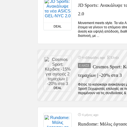
JD Sports: Ανακάλυψε 
2.0
Movement meets style. Τα νέα 
DEAL
έτοιμα να γίνουν το επόμενο str
άνεση και υψηλή απόδοση, δια
διαπνοή, με ...
4 εβδομάδες ago
Έληξε
ΈΛΗΞΕ
Cosmos Sport: Κ
τεμαχίων | -20% στα 3
Φέτος το καλοκαίρι ανακάλυψε 
DEAL
Sport! Ξεχωριστές επιλογές σε 
περιμένουν να τις συνδυάσεις & ν
4 μήνες ago
Rundome: Μόλις έφτασα