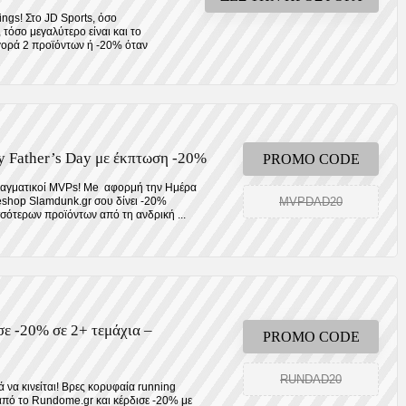
ings! Στο JD Sports, όσο
 τόσο μεγαλύτερο είναι και το
γορά 2 προϊόντων ή -20% όταν
 Father’s Day με έκπτωση -20%
PROMO CODE
 πραγματικοί MVPs! Me αφορμή την Ημέρα
MVPDAD20
eshop Slamdunk.gr σου δίνει -20%
σότερων προϊόντων από τη ανδρική ...
ε -20% σε 2+ τεμάχια –
PROMO CODE
RUNDAD20
 να κινείται! Βρες κορυφαία running
πό το Rundome.gr και κέρδισε -20% με