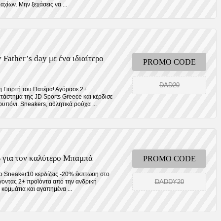
χίων. Μην ξεχάσεις να ...
 Father’s day με ένα ιδιαίτερο
PROMO CODE
DAD20
τη Γιορτή του Πατέρα! Αγόρασε 2+
τάστημα της JD Sports Greece και κέρδισε
υπόνι. Sneakers, αθλητικά ρούχα ...
 για τον καλύτερο Μπαμπά
PROMO CODE
Στο Sneaker10 κερδίζεις -20% έκπτωση στο
DADDY20
έγοντας 2+ προϊόντα από την ανδρική
 κομμάτια και αγαπημένα ...