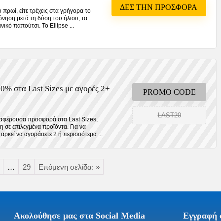
ΔΕΣ ΤΗΝ ΠΡΟΣΦΟΡΑ
το πρωί, είτε τρέχεις στα γρήγορα το
πόνηση μετά τη δύση του ήλιου, τα
νικό παπούτσι. Το Ellipse ...
0% στα Last Sizes με αγορές 2+
PROMO CODE
LAST20
διαφέρουσα προσφορά στα Last Sizes,
 σε επιλεγμένα προϊόντα. Για να
αρκεί να αγοράσετε 2 ή περισσότερα ...
…
29
Επόμενη σελίδα: »
Ακολούθησε μας στα Social Media
Εγγραφή σ