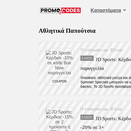
Καταστήματα
Αθλητικά Παπούτσια
2 εβδομάδες ago
Έληξε
ΈΛΗΞΕ
JD Sports: Κέρδ
παραγγελία
Sneakers, αθλητικά ρούχα και s
COUPON
Summer Specials μπορούν να γί
όφελος. Το JD Sports προσφέρει 
4 εβδομάδες ago
Έληξε
ΈΛΗΞΕ
JD Sports: Κέρδι
-20% σε 3+