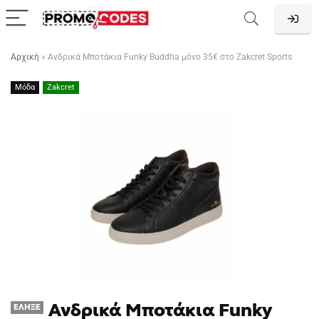
Αρχική
»
Ανδρικά Μποτάκια Funky Buddha μόνο 35€ στο Zakcret Sports
Μόδα
Zakcret
Ανδρικά Μποτάκια Funky
ΈΛΗΞΕ