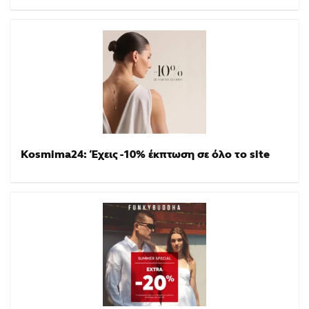
Kosmima24: Έχεις -10% έκπτωση σε όλο το site