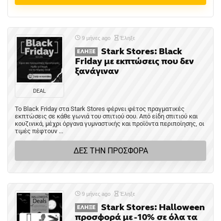
9 μήνες ago
Έληξε
Stark Stores: Black
ΈΛΗΞΕ
Friday με εκπτώσεις που δεν
ξανάγιναν
DEAL
Το Black Friday στα Stark Stores φέρνει φέτος πραγματικές
εκπτώσεις σε κάθε γωνιά του σπιτιού σου. Από είδη σπιτιού και
κουζινικά, μέχρι όργανα γυμναστικής και προϊόντα περιποίησης, οι
τιμές πέφτουν ...
ΔΕΣ ΤΗΝ ΠΡΟΣΦΟΡΑ
9 μήνες ago
Έληξε
Stark Stores: Halloween
ΈΛΗΞΕ
προσφορά με -10% σε όλα τα