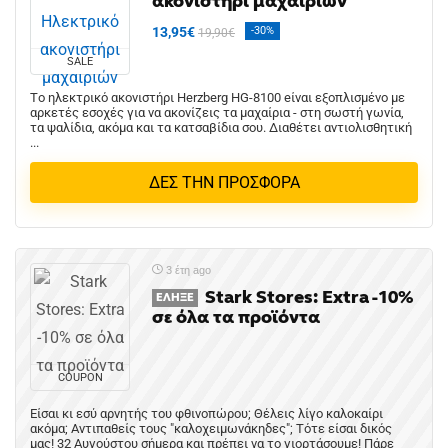
ακονιστήρι μαχαιριών
13,95€
-30%
19,90€
SALE
Tο ηλεκτρικό ακονιστήρι Herzberg HG-8100 eίναι εξοπλισμένο με
αρκετές εσοχές για να ακονίζεις τα μαχαίρια - στη σωστή γωνία,
τα ψαλίδια, ακόμα και τα κατσαβίδια σου. Διαθέτει αντιολισθητική
...
ΔΕΣ ΤΗΝ ΠΡΟΣΦΟΡΑ
3 έτη ago
Stark Stores: Extra -10%
ΈΛΗΞΕ
σε όλα τα προϊόντα
COUPON
Είσαι κι εσύ αρνητής του φθινοπώρου; Θέλεις λίγο καλοκαίρι
ακόμα; Αντιπαθείς τους "καλοχειμωνάκηδες"; Τότε είσαι δικός
μας! 32 Αυγούστου σήμερα και πρέπει να το γιορτάσουμε! Πάρε