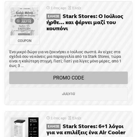
1 έτος ago
Έληξε
Stark Stores: Ο Ιούλιος
ΈΛΗΞΕ
ήρθε… και φέρνει μαζί του
κουπόνι
COUPON
Ένα μικρό δώρο για να ξεκινήσει ο Ιούλιος σωστά. Αν είχες στα
σχέδιά σου να κάνεις μια παραγγελία από τα Stark Stores, τώρα
είναι η καλύτερη στιγμή. Γιατί; Γιατί για λίγες μόνο μέρες, από 1
έως 3 ...
PROMO CODE
JULY10
1 έτος ago
Έληξε
Stark Stores: 6+1 λόγοι
ΈΛΗΞΕ
για να επιλέξεις ένα Air Cooler