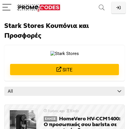
Stark Stores Κουπόνια και
Προσφορές
SITE
All
3 μήνες ago
Έληξε
HomeVero HV-CCM1400:
ΈΛΗΞΕ
Ο προσωπικός σου barista σε