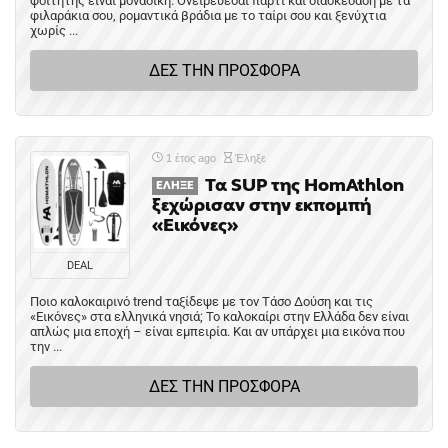
φοιτητής είναι μοναδική. Ονειρεύεσαι πάρτι και διασκέδαση με τα
φιλαράκια σου, ρομαντικά βράδια με το ταίρι σου και ξενύχτια
χωρίς ...
ΔΕΣ ΤΗΝ ΠΡΟΣΦΟΡΑ
1 έτος ago
Έληξε
Τα SUP της HomAthlon
ΈΛΗΞΕ
ξεχώρισαν στην εκπομπή
«Εικόνες»
DEAL
Ποιο καλοκαιρινό trend ταξίδεψε με τον Τάσο Δούση και τις
«Εικόνες» στα ελληνικά νησιά; Το καλοκαίρι στην Ελλάδα δεν είναι
απλώς μια εποχή – είναι εμπειρία. Και αν υπάρχει μια εικόνα που
την ...
ΔΕΣ ΤΗΝ ΠΡΟΣΦΟΡΑ