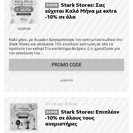
Stark Stores: Σας
ΈΛΗΞΕ
εύχεται Καλό Μήνα με extra
-10% σε όλα
COUPON
Καλό μήνα...με δωράκι! Χρησιμοποίησε τον εκπτωτικό κωδικό στο
Stark Stores και απόλαυσε 10% επιπλέον έκπτωση σε όλα τα
προϊόντα του eshop! Στο κατάστημα θα βρεις ό,τι χρειάζεσαι για
την ανανέωση του ...
PROMO CODE
JULY10
2 έτη ago
Έληξε
Stark Stores: Επιπλέον
ΈΛΗΞΕ
-10% σε όλους τους
ανεμιστήρες