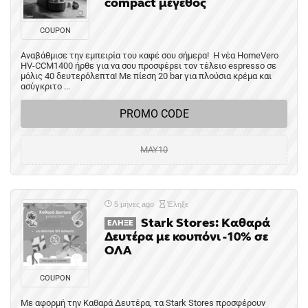
compact μέγεθος
COUPON
Αναβάθμισε την εμπειρία του καφέ σου σήμερα! Η νέα HomeVero
HV-CCM1400 ήρθε για να σου προσφέρει τον τέλειο espresso σε
μόλις 40 δευτερόλεπτα! Με πίεση 20 bar για πλούσια κρέμα και
ασύγκριτο ...
PROMO CODE
ΜΑΥ10
5 μήνες ago
Έληξε
Stark Stores: Καθαρά
ΈΛΗΞΕ
Δευτέρα με κουπόνι -10% σε
ΟΛΑ
COUPON
Με αφορμή την Καθαρά Δευτέρα, τα Stark Stores προσφέρουν