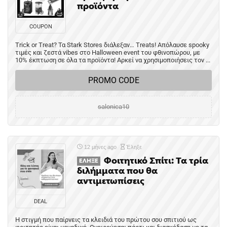
προϊόντα
COUPON
Trick or Treat? Τα Stark Stores διάλεξαν… Treats! Απόλαυσε spooky
τιμές και ζεστά vibes στο Halloween event του φθινοπώρου, με
10% έκπτωση σε όλα τα προϊόντα! Αρκεί να χρησιμοποιήσεις τον ...
PROMO CODE
salonica10
12 μήνες ago
Έληξε
Φοιτητικό Σπίτι: Τα τρία
ΈΛΗΞΕ
διλήμματα που θα
αντιμετωπίσεις
DEAL
Η στιγμή που παίρνεις τα κλειδιά του πρώτου σου σπιτιού ως