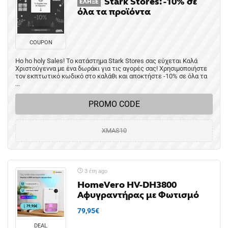
Stark Stores: -10% σε
ΈΛΗΞΕ
όλα τα προϊόντα
COUPON
Ho ho holy Sales! Το κατάστημα Stark Stores σας εύχεται Καλά
Χριστούγεννα με ένα δωράκι για τις αγορές σας! Χρησιμοποιήστε
τον εκπτωτικό κωδικό στο καλάθι και αποκτήστε -10% σε όλα τα
...
PROMO CODE
XMAS10
3 έτη ago
HomeVero HV-DH3800
Αφυγραντήρας με Φωτισμό
79,95€
DEAL