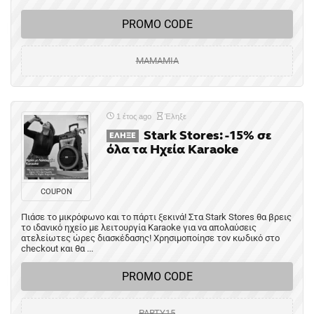
PROMO CODE
MAMAMIA
1 έτος ago
Έληξε
Stark Stores: -15% σε
ΈΛΗΞΕ
όλα τα Ηχεία Karaoke
COUPON
Πιάσε το μικρόφωνο και το πάρτι ξεκινά! Στα Stark Stores θα βρεις
το ιδανικό ηχείο με λειτουργία Karaoke για να απολαύσεις
ατελείωτες ώρες διασκέδασης! Χρησιμοποίησε τον κωδικό στο
checkout και θα ...
PROMO CODE
PARTY15