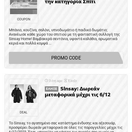
την κατηγορία Σπίτι
COUPON
Μπάνιο, κουζίνα, σαλόνι, υπνοδωμάτιο ή παιδικό δωμάτιο;
Ανανέωσε κάθε χώρο του σπιτιού με τη φανταστική συλλογή της
Sinsay Home! Βαμβακερά σεντόνια, υφαντά καλάθια, αρωματικά
κεριά και πολλά κομψά ...
PROMO CODE
3 έτη ago
Έληξε
Sinsay: Δωρεάν
ΈΛΗΞΕ
μεταφορικά μέχρι τις 6/12
DEAL
Το Sinsay, το αγαπημένο σας κατάστημα ένδυσης και αξεσουάρ,
προσφέρει δωρεάν μεταφορικά σε όλες τις παραγγελίες μέχρι τις
6/12/2023. Έτσι, μπορείτε να κάνετε τις αγορές σας χωρίς να