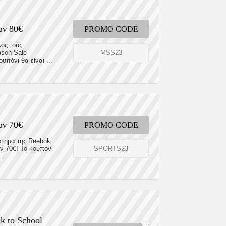
ων 80€
PROMO CODE
ος τους.
MSS23
ason Sale
υπόνι θα είναι ...
ων 70€
PROMO CODE
στημα της Reebok
SPORTS23
ν 70€! Το κουπόνι
.
k to School