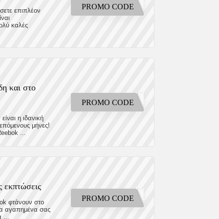
PROMO CODE
ήσετε επιπλέον
ίναι
πολύ καλές
δη και στο
PROMO CODE
είναι η ιδανική
 επόμενους μήνες!
eebok ...
ς εκπτώσεις
PROMO CODE
bok φτάνουν στο
τα αγαπημένα σας
 ...