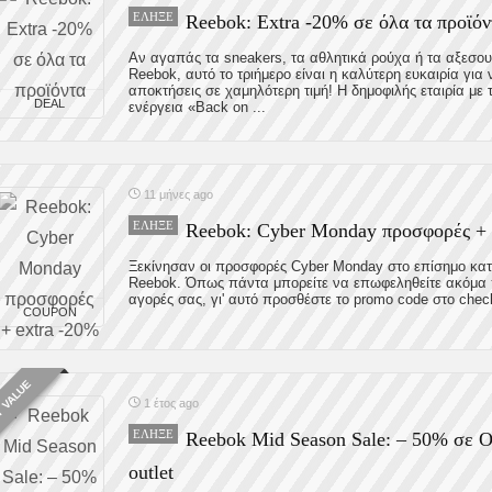
ΈΛΗΞΕ
Reebok: Extra -20% σε όλα τα προϊόν
Αν αγαπάς τα sneakers, τα αθλητικά ρούχα ή τα αξεσου
Reebok, αυτό το τριήμερο είναι η καλύτερη ευκαιρία για 
αποκτήσεις σε χαμηλότερη τιμή! Η δημοφιλής εταιρία με 
DEAL
ενέργεια «Back on ...
11 μήνες ago
ΈΛΗΞΕ
Reebok: Cyber Monday προσφορές + 
Ξεκίνησαν οι προσφορές Cyber Monday στο επίσημο κα
Reebok. Όπως πάντα μπορείτε να επωφεληθείτε ακόμα 
αγορές σας, γι' αυτό προσθέστε το promo code στο check
COUPON
 VALUE
1 έτος ago
ΈΛΗΞΕ
Reebok Mid Season Sale: – 50% σε 
outlet