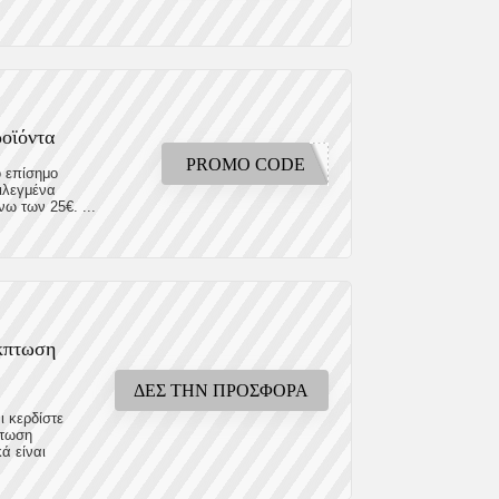
ροϊόντα
PROMO CODE
ο επίσημο
ιλεγμένα
ω των 25€. ...
έκπτωση
ΔΕΣ ΤΗΝ ΠΡΟΣΦΟΡΑ
ι κερδίστε
πτωση
ά είναι