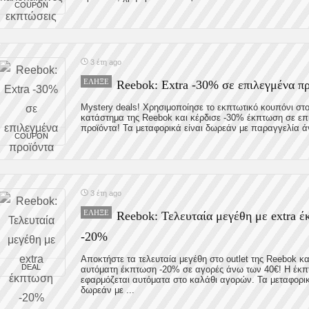
COUPON
3 έτη ago
ΈΛΗΞΕ
Reebok: Extra -30% σε επιλεγμένα π
Mystery deals! Χρησιμοποίησε το εκπτωτικό κουπόνι στ
κατάστημα της Reebok και κέρδισε -30% έκπτωση σε επ
προϊόντα! Τα μεταφορικά είναι δωρεάν με παραγγελία άν
COUPON
3 έτη ago
ΈΛΗΞΕ
Reebok: Τελευταία μεγέθη με extra 
-20%
Αποκτήστε τα τελευταία μεγέθη στο outlet της Reebok κα
DEAL
αυτόματη έκπτωση -20% σε αγορές άνω των 40€! Η έκ
εφαρμόζεται αυτόματα στο καλάθι αγορών. Τα μεταφορικ
δωρεάν με ...