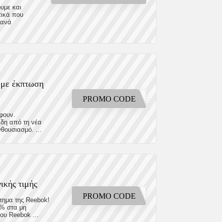
υμε και
τικά που
 ανά
 με έκπτωση
PROMO CODE
έφουν.
ίδη από τη νέα
θουσιασμό. ...
ικής τιμής
PROMO CODE
τημα της Reebok!
0% στα μη
ου Reebok ...