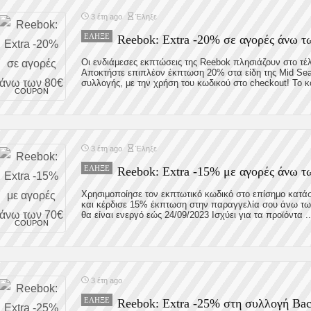
3 έτη ago
Έληξε
ΈΛΗΞΕ
Reebok: Extra -20% σε αγορές άνω τ
Οι ενδιάμεσες εκπτώσεις της Reebok πλησιάζουν στο τέλ
Αποκτήστε επιπλέον έκπτωση 20% στα είδη της Mid Se
συλλογής, με την χρήση του κωδικού στο checkout! Το κο
COUPON
3 έτη ago
Έληξε
ΈΛΗΞΕ
Reebok: Extra -15% με αγορές άνω τ
Χρησιμοποίησε τον εκπτωτικό κωδικό στο επίσημο κατά
και κέρδισε 15% έκπτωση στην παραγγελία σου άνω τω
θα είναι ενεργό εώς 24/09/2023 Ισχύει για τα προϊόντα ..
COUPON
3 έτη ago
ΈΛΗΞΕ
Reebok: Extra -25% στη συλλογή Bac