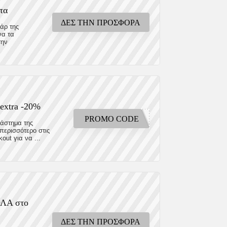
τα
ΔΕΣ ΤΗΝ ΠΡΟΣΦΟΡΑ
άρ της
να τα
την
extra -20%
PROMO CODE
τάστημα της
περισσότερο στις
out για να ...
ΟΛΑ στο
ΔΕΣ ΤΗΝ ΠΡΟΣΦΟΡΑ