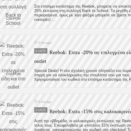
Στο επίσημο κατάστημα της Reebok, μπορείτε να αποκτ
25% έκπτωση στη συλλογή Back to School. Τα μεγέθη ε
περιορισμένα, όμως με λίγο ψάξιμο μπορείτε να βρείτε 
COUPON
ευκαιρίες! ...
3 έτη ago
ΈΛΗΞΕ
Reebok: Extra -20% σε επιλεγμένα εί
outlet
Special Deals! Η νέα σχολική χρονιά πλησιάζει και τώρα 
COUPON
στιγμή για να ολοκληρώσεις την ντουλάπα σου για τους
Χρησιμοποίησε τον κωδικό στο επίσημο κατάστημα της R
3 έτη ago
ΈΛΗΞΕ
Reebok: Extra -15% στις καλοκαιρινέ
Αυτή την εβδομάδα, οι καλοκαιρινές εκπτώσεις της Ree
τελος τους. Επωφεληθείτε με επιπλέον 15% έκπτωση σ
προϊόντα, χρησιμοποιώντας τον κωδικό στο checkout! Τα