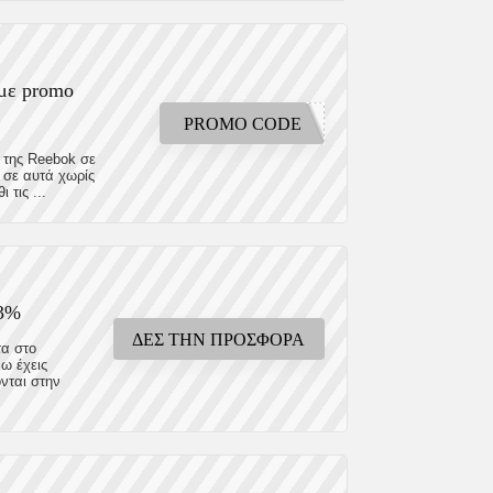
με promo
PROMO CODE
 της Reebok σε
 σε αυτά χωρίς
τις ...
33%
ΔΕΣ ΤΗΝ ΠΡΟΣΦΟΡΑ
τα στο
νω έχεις
νται στην