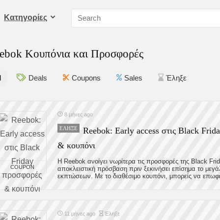
Kατηγορίες
ebok Κουπόνια και Προσφορές
l
Deals
Coupons
Sales
Έληξε
8 μήνες ago
ΈΛΗΞΕ
Reebok: Early access στις Black Fri
& κουπόνι
Η Reebok ανοίγει νωρίτερα τις προσφορές της Black Frida
COUPON
αποκλειστική πρόσβαση πριν ξεκινήσει επίσημα το μεγ
εκπτώσεων. Με το διαθέσιμο κουπόνι, μπορείς να επωφελ
11 μήνες ago
Έληξε