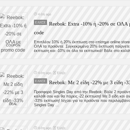
4 έτη ago
ΈΛΗΞΕ
Reebok: Extra -10% ή -20% σε ΟΛΑ 
code
Επιπλέον 10% ή 20% έκπτωση στo επίσημο online store
COUPON
ΟΛΑ τα προϊόντα. Συγκεκριμένα 20% έκπτωση παίρνετε
έκπτωση και -10% σε όλα τα εκπτωτικά! Βάλε στο καλάθι 
4 έτη ago
Έληξε
ΈΛΗΞΕ
Reebok: Mε 2 είδη -22% με 3 είδη -
Προσφορά Singles Day από την Reebok: Βάλε 2 προϊόν
καλάθι σου και θα πάρεις -22 έκπτωση! Με 3 είδη και ά
-33% έκπτωση! Ισχύει για τα προϊόντα που περιλαμβάνο
DEAL
Singles Day ...
4 έτη ago
Έληξε