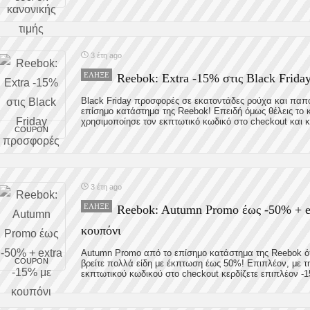
3 έτη ago
ΈΛΗΞΕ
Reebok: Extra -15% στις Black Frida
Black Friday προσφορές σε εκατοντάδες ρούχα και παπ
επίσημο κατάστημα της Reebok! Επειδή όμως θέλεις το
χρησιμοποίησε τον εκπτωτικό κωδικό στο checkout και κέ
COUPON
3 έτη ago
ΈΛΗΞΕ
Reebok: Autumn Promo έως -50% + e
κουπόνι
Autumn Promo από το επίσημο κατάστημα της Reebok ό
COUPON
βρείτε πολλά είδη με έκπτωση έως 50%! Επιπλέον, με τ
εκπτωτικού κωδικού στο checkout κερδίζετε επιπλέον -15