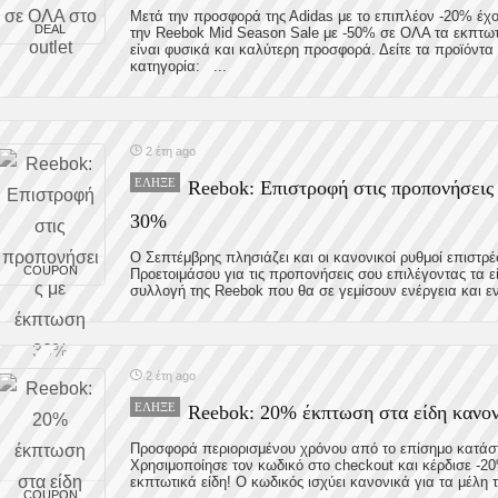
Μετά την προσφορά της Αdidas με το επιπλέον -20% έχο
DEAL
την Reebok Mid Season Sale με -50% σε ΟΛΑ τα εκπτω
είναι φυσικά και καλύτερη προσφορά. Δείτε τα προϊόντα
κατηγορία: ...
2 έτη ago
ΈΛΗΞΕ
Reebok: Επιστροφή στις προπονήσεις
30%
Ο Σεπτέμβρης πλησιάζει και οι κανονικοί ρυθμοί επιστρ
COUPON
Προετοιμάσου για τις προπονήσεις σου επιλέγοντας τα ε
συλλογή της Reebok που θα σε γεμίσουν ενέργεια και εν
2 έτη ago
ΈΛΗΞΕ
Reebok: 20% έκπτωση στα είδη κανον
Προσφορά περιορισμένου χρόνου από το επίσημο κατάσ
Χρησιμοποίησε τον κωδικό στο checkout και κέρδισε -2
εκπτωτικά είδη! Ο κωδικός ισχύει κανονικά για τα μέλη τ
COUPON