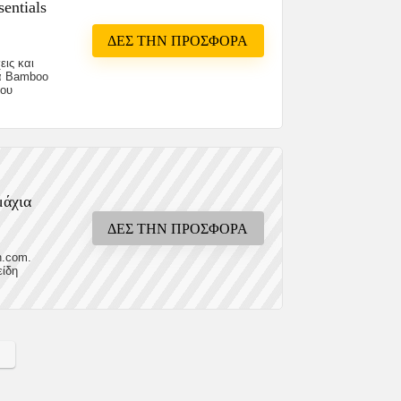
entials
ΔΕΣ ΤΗΝ ΠΡΟΣΦΟΡΑ
εις και
ρά Bamboo
που
μάχια
ΔΕΣ ΤΗΝ ΠΡΟΣΦΟΡΑ
n.com.
είδη