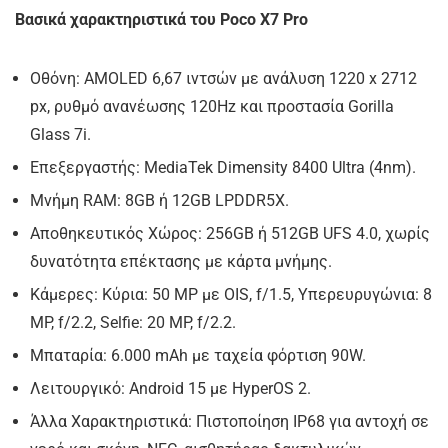
Βασικά χαρακτηριστικά του Poco X7 Pro
Οθόνη: AMOLED 6,67 ιντσών με ανάλυση 1220 x 2712
px, ρυθμό ανανέωσης 120Hz και προστασία Gorilla
Glass 7i.
Επεξεργαστής: MediaTek Dimensity 8400 Ultra (4nm).
Μνήμη RAM: 8GB ή 12GB LPDDR5X.
Αποθηκευτικός Χώρος: 256GB ή 512GB UFS 4.0, χωρίς
δυνατότητα επέκτασης με κάρτα μνήμης.
Κάμερες: Κύρια: 50 MP με OIS, f/1.5, Υπερευρυγώνια: 8
MP, f/2.2, Selfie: 20 MP, f/2.2.
Μπαταρία: 6.000 mAh με ταχεία φόρτιση 90W.
Λειτουργικό: Android 15 με HyperOS 2.
Άλλα Χαρακτηριστικά: Πιστοποίηση IP68 για αντοχή σε