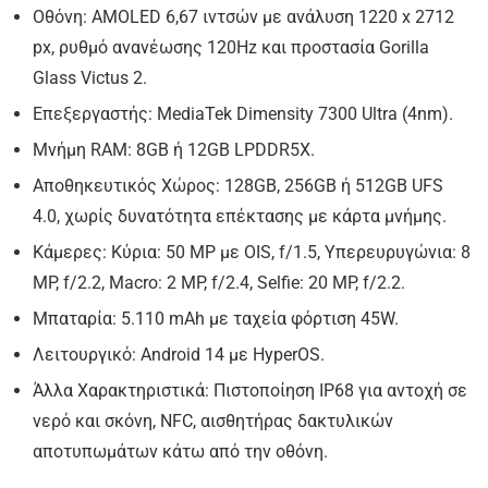
Οθόνη: AMOLED 6,67 ιντσών με ανάλυση 1220 x 2712
px, ρυθμό ανανέωσης 120Hz και προστασία Gorilla
Glass Victus 2.
Επεξεργαστής: MediaTek Dimensity 7300 Ultra (4nm).
Μνήμη RAM: 8GB ή 12GB LPDDR5X.
Αποθηκευτικός Χώρος: 128GB, 256GB ή 512GB UFS
4.0, χωρίς δυνατότητα επέκτασης με κάρτα μνήμης.
Κάμερες: Κύρια: 50 MP με OIS, f/1.5, Υπερευρυγώνια: 8
MP, f/2.2, Macro: 2 MP, f/2.4, Selfie: 20 MP, f/2.2.
Μπαταρία: 5.110 mAh με ταχεία φόρτιση 45W.
Λειτουργικό: Android 14 με HyperOS.
Άλλα Χαρακτηριστικά: Πιστοποίηση IP68 για αντοχή σε
νερό και σκόνη, NFC, αισθητήρας δακτυλικών
αποτυπωμάτων κάτω από την οθόνη.