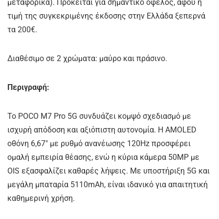
μεταφορικά). Πρόκειται για σημαντικό όφελος, αφού η
τιμή της συγκεκριμένης έκδοσης στην Ελλάδα ξεπερνά
τα 200€.
Διαθέσιμο σε 2 χρώματα: μαύρο και πράσινο.
Περιγραφή:
Το POCO M7 Pro 5G συνδυάζει κομψό σχεδιασμό με
ισχυρή απόδοση και αξιόπιστη αυτονομία. Η AMOLED
οθόνη 6,67″ με ρυθμό ανανέωσης 120Hz προσφέρει
ομαλή εμπειρία θέασης, ενώ η κύρια κάμερα 50MP με
OIS εξασφαλίζει καθαρές λήψεις. Με υποστήριξη 5G και
μεγάλη μπαταρία 5110mAh, είναι ιδανικό για απαιτητική
καθημερινή χρήση.