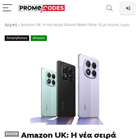
Αρχική
»
Amazon UK: Η νέα σειρά Xiaomi Redmi Note 14 με πτώση τιμής
Smartphones
Amazon
Amazon UK: Η νέα σειρά
ΈΛΗΞΕ