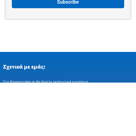
Σχετικά με εμάς:
Στo Promocodes.gr θα βρείτε εκπτωτικά κουπόνια
και επιλεγμένες προσφορές απο ελληνικά
και ευρωπαικά online καταστήματα
Ακολούθησε μας στα Social Media