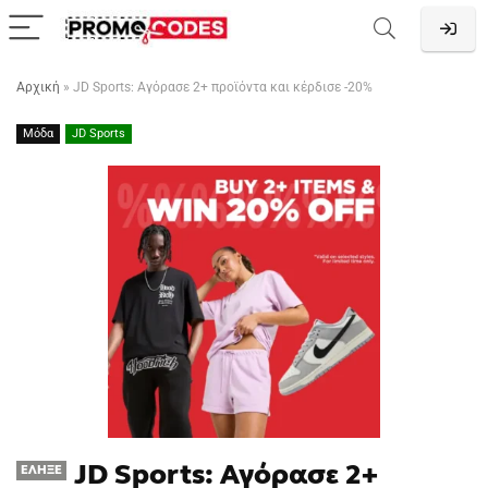
Αρχική
»
JD Sports: Αγόρασε 2+ προϊόντα και κέρδισε -20%
Μόδα
JD Sports
JD Sports: Αγόρασε 2+
ΈΛΗΞΕ