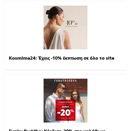
Kosmima24: Έχεις -10% έκπτωση σε όλο το site