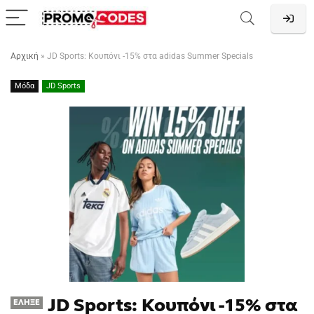
Αρχική
»
JD Sports: Κουπόνι -15% στα adidas Summer Specials
Μόδα
JD Sports
JD Sports: Κουπόνι -15% στα
ΈΛΗΞΕ