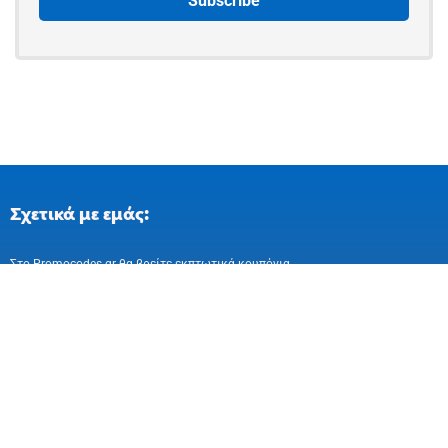
Σχετικά με εμάς:
Στo Promocodes.gr θα βρείτε εκπτωτικά κουπόνια
και επιλεγμένες προσφορές απο ελληνικά
και ευρωπαικά online καταστήματα
Ακολούθησε μας στα Social Media
Εγγραφή στο newsletter