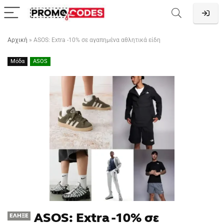
Αρχική
»
ASOS: Extra -10% σε αγαπημένα αθλητικά είδη
Μόδα
ASOS
ASOS: Extra -10% σε
ΈΛΗΞΕ