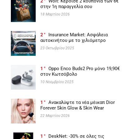
2
Wolt: Κέρδισε 2 κουπόνια των 6€
στην 1η παραγγελία σου
18 Μαρτίου 2026
2
Insurance Market: Ασφάλεια
αυτοκινήτου με το χιλιόμετρο
23 Οκτωβρίου 2025
1
Oppo Enco Buds2 Pro μόνο 19,90€
στον Κωτσόβολο
10 Νοεμβρίου 2025
1
Ανακαλύψτε τα νέα μέικαπ Dior
Forever Skin Glow & Skin Wear
22 Μαρτίου 2026
1
DeskNet: -30% σε όλες τις