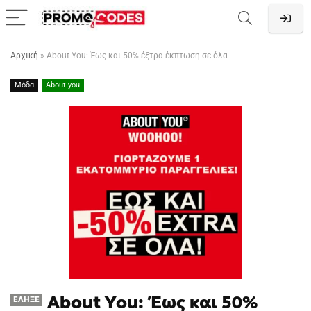
Αρχική
»
About You: Έως και 50% έξτρα έκπτωση σε όλα
Μόδα
About you
About You: Έως και 50%
ΈΛΗΞΕ