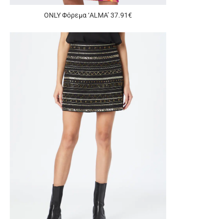
ONLY Φόρεμα ‘ALMA’ 37.91€