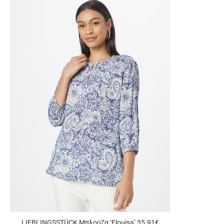
LIEBLINGSSTÜCK Μπλούζα ‘Elouisa’ 35.91€