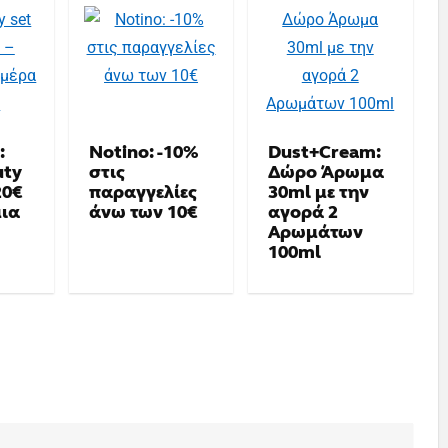
:
Notino: -10%
Dust+Cream:
uty
στις
Δώρο Άρωμα
20€
παραγγελίες
30ml με την
μια
άνω των 10€
αγορά 2
Αρωμάτων
100ml