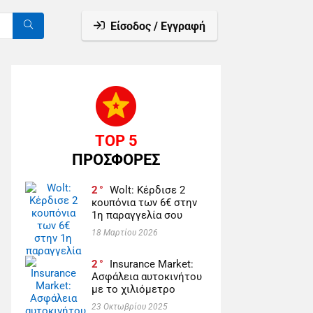
Είσοδος / Εγγραφή
TOP 5
ΠΡΟΣΦΟΡΕΣ
2
Wolt: Κέρδισε 2
κουπόνια των 6€ στην
1η παραγγελία σου
18 Μαρτίου 2026
2
Insurance Market:
Ασφάλεια αυτοκινήτου
με το χιλιόμετρο
23 Οκτωβρίου 2025