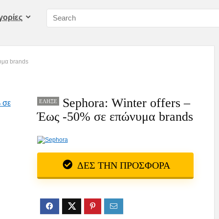
γορίες
υμα brands
Sephora: Winter οffers –
ΈΛΗΞΕ
Έως -50% σε επώνυμα brands
ΔΕΣ ΤΗΝ ΠΡΟΣΦΟΡΑ