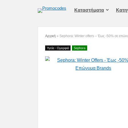
Καταστήματα
Kατη
Αρχική
»
Sephora: Winter οffers – Έως -50% σε επών
Υγεία - Ομορφιά
Sephora