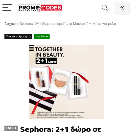
Αρχική
»
Sephora: 2+1 δώρο σε προϊόντα Μακιγιάζ – Μόνο για μέλη
Υγεία - Ομορφιά
Sephora
Sephora: 2+1 δώρο σε
ΈΛΗΞΕ