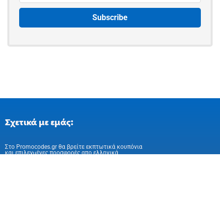
Σχετικά με εμάς:
Στo Promocodes.gr θα βρείτε εκπτωτικά κουπόνια
και επιλεγμένες προσφορές απο ελληνικά
και ευρωπαικά online καταστήματα
Ακολούθησε μας στα Social Media