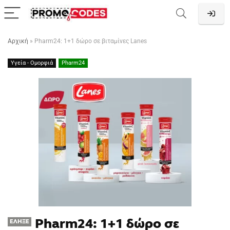
Αρχική
»
Pharm24: 1+1 δώρο σε βιταμίνες Lanes
Υγεία - Ομορφιά
Pharm24
Pharm24: 1+1 δώρο σε
ΈΛΗΞΕ