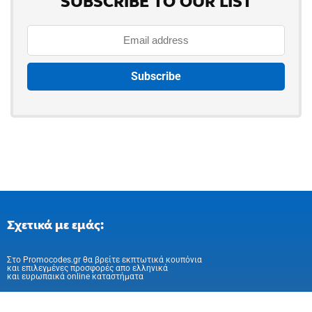
SUBSCRIBE TO OUR LIST
Σχετικά με εμάς:
Στo Promocodes.gr θα βρείτε εκπτωτικά κουπόνια
και επιλεγμένες προσφορές απο ελληνικά
και ευρωπαικά online καταστήματα
Ακολούθησε μας στα Social Media