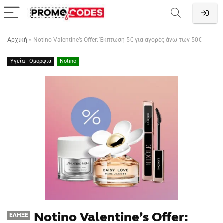
Αρχική
»
Notino Valentine’s Offer: Έκπτωση 5€ για αγορές άνω των 50€
Υγεία - Ομορφιά
Notino
Notino Valentine’s Offer:
ΈΛΗΞΕ