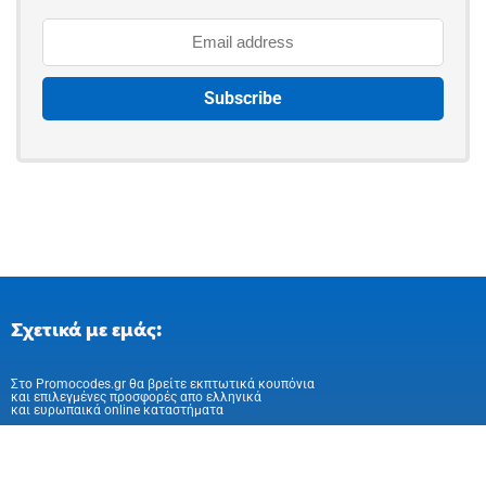
Σχετικά με εμάς:
Στo Promocodes.gr θα βρείτε εκπτωτικά κουπόνια
και επιλεγμένες προσφορές απο ελληνικά
και ευρωπαικά online καταστήματα
Ακολούθησε μας στα Social Media