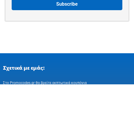
Σχετικά με εμάς:
Στo Promocodes.gr θα βρείτε εκπτωτικά κουπόνια
και επιλεγμένες προσφορές απο ελληνικά
και ευρωπαικά online καταστήματα
Ακολούθησε μας στα Social Media