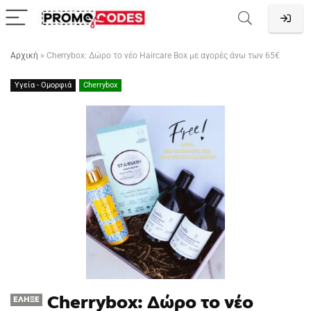
Αρχική
»
Cherrybox: Δώρο το νέο Haircare Box με αγορές άνω των 65€
Υγεία - Ομορφιά
Cherrybox
Cherrybox: Δώρο το νέο
ΈΛΗΞΕ