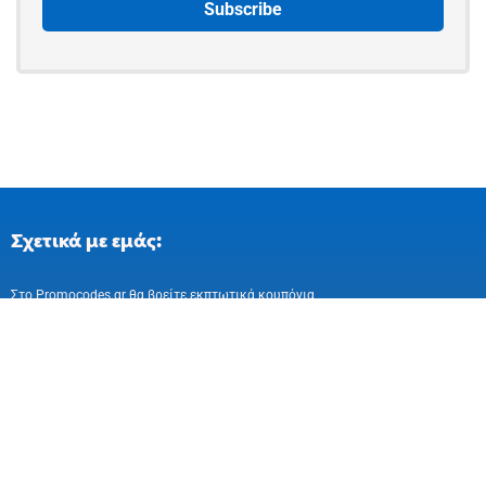
Σχετικά με εμάς:
Στo Promocodes.gr θα βρείτε εκπτωτικά κουπόνια
και επιλεγμένες προσφορές απο ελληνικά
και ευρωπαικά online καταστήματα
Ακολούθησε μας στα Social Media