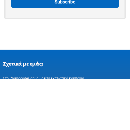
Σχετικά με εμάς:
Στo Promocodes.gr θα βρείτε εκπτωτικά κουπόνια
και επιλεγμένες προσφορές απο ελληνικά
και ευρωπαικά online καταστήματα
Ακολούθησε μας στα Social Media