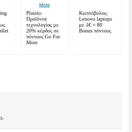
ing
Plaisio:
Κωτσόβολος:
Προϊόντα
Lenovo laptops
έως
τεχνολογίας με
με 1€ = 80
llet
20% κέρδος σε
Bonus πόντους
πόντους Go For
More
τε
.