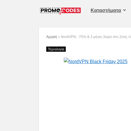
Καταστήματα
Αρχική
»
NordVPN: -75% & 3 μήνες δώρο στο 2ετές 
Τεχνολογία