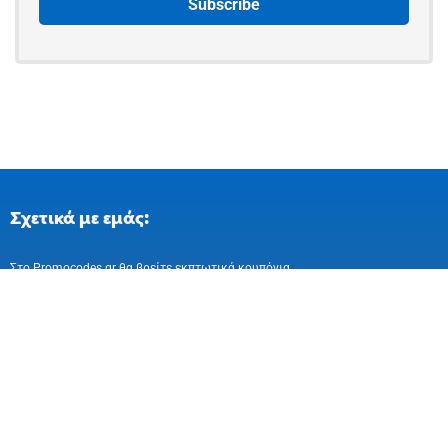
Σχετικά με εμάς:
Στo Promocodes.gr θα βρείτε εκπτωτικά κουπόνια
και επιλεγμένες προσφορές απο ελληνικά
και ευρωπαικά online καταστήματα
Ακολούθησε μας στα Social Media