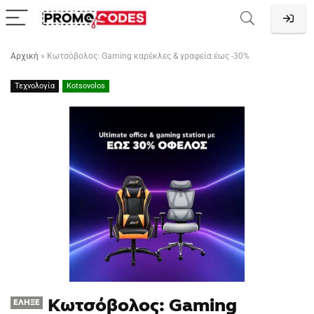
Αρχική
»
Κωτσόβολος: Gaming καρέκλες & γραφεία έως -30%
Τεχνολογία
Kotsovolos
Κωτσόβολος: Gaming
ΈΛΗΞΕ