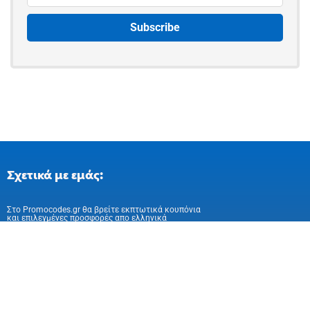
Σχετικά με εμάς:
Στo Promocodes.gr θα βρείτε εκπτωτικά κουπόνια
και επιλεγμένες προσφορές απο ελληνικά
και ευρωπαικά online καταστήματα
Ακολούθησε μας στα Social Media