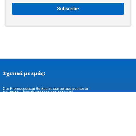
Σχετικά με εμάς:
Στo Promocodes.gr θα βρείτε εκπτωτικά κουπόνια
και επιλεγμένες προσφορές απο ελληνικά
και ευρωπαικά online καταστήματα
Ακολούθησε μας στα Social Media