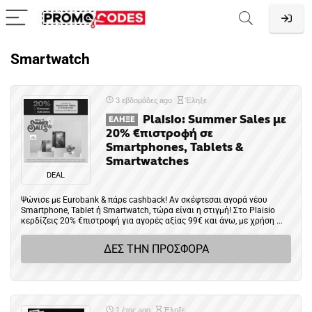
Smartwatch
3 εβδομάδες ago
Έληξε
Plaisio: Summer Sales με
ΈΛΗΞΕ
20% €πιστροφή σε
Smartphones, Tablets &
Smartwatches
DEAL
Ψώνισε με Eurobank & πάρε cashback! Αν σκέφτεσαι αγορά νέου
Smartphone, Tablet ή Smartwatch, τώρα είναι η στιγμή! Στο Plaisio
κερδίζεις 20% €πιστροφή για αγορές αξίας 99€ και άνω, με χρήση ...
ΔΕΣ ΤΗΝ ΠΡΟΣΦΟΡΑ
1 έτος ago
Έληξε