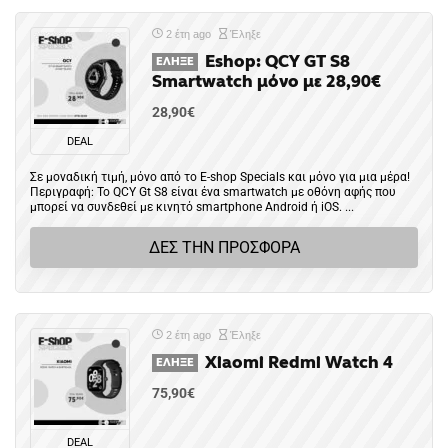
2 έτη ago
Έληξε
Eshop: QCY GT S8
ΈΛΗΞΕ
Smartwatch μόνο με 28,90€
28,90€
DEAL
Σε μοναδική τιμή, μόνο από το E-shop Specials και μόνο για μια μέρα!
Περιγραφή: Το QCY Gt S8 είναι ένα smartwatch με οθόνη αφής που
μπορεί να συνδεθεί με κινητό smartphone Android ή iOS. ...
ΔΕΣ ΤΗΝ ΠΡΟΣΦΟΡΑ
2 έτη ago
Έληξε
Xiaomi Redmi Watch 4
ΈΛΗΞΕ
75,90€
DEAL