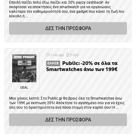
Επειδή παίζει πολύ έξω, παίζει και 20% payzy cashback! Αν
σκέφτεσαι να αποκτήσεις ένα smartwatch για να οργανώνεις
καλύτερα την καθημερινότητά σου, ένα gadget που κάνει τη ζωή πιο
εύκολη ή ...
ΔΕΣ ΤΗΝ ΠΡΟΣΦΟΡΑ
2 έτη ago
Έληξε
Public: -20% σε όλα τα
ΈΛΗΞΕ
Smartwatches άνω των 199€
DEAL
Μην χάνεις λεπτό: Στο Public.gr θα βρεις όλα τα Smartwatches άνω
των 199€ με έκπτωση 20%! Απόκτησε το αγαπημένο σου για να έχεις
όλη σου τη δραστηριότητα ανά πάσα στιγμή στον καρπό σου! Η ...
ΔΕΣ ΤΗΝ ΠΡΟΣΦΟΡΑ