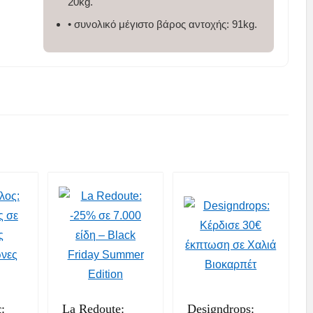
20kg.
• συνολικό μέγιστο βάρος αντοχής: 91kg.
:
La Redoute:
Designdrops: