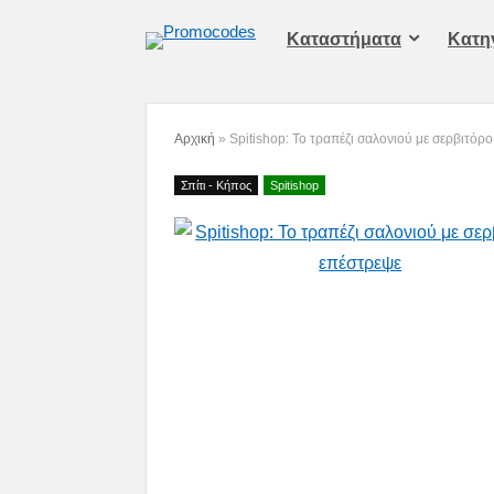
Καταστήματα
Kατη
Αρχική
»
Spitishop: Το τραπέζι σαλονιού με σερβιτόρ
Σπίτι - Κήπος
Spitishop