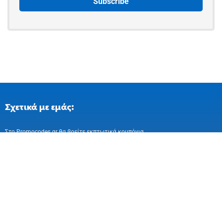
Σχετικά με εμάς:
Στo Promocodes.gr θα βρείτε εκπτωτικά κουπόνια
και επιλεγμένες προσφορές απο ελληνικά
και ευρωπαικά online καταστήματα
Ακολούθησε μας στα Social Media