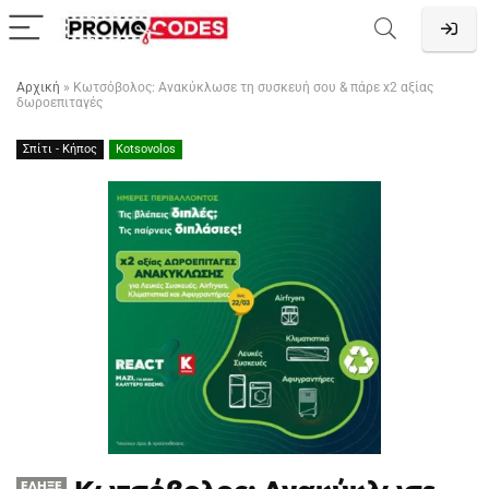
Αρχική
»
Κωτσόβολος: Ανακύκλωσε τη συσκευή σου & πάρε x2 αξίας
δωροεπιταγές
Σπίτι - Κήπος
Kotsovolos
ΈΛΗΞΕ