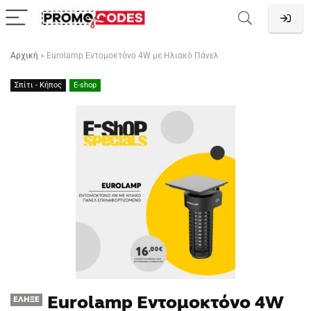
Αρχική
»
Eurolamp Εντομοκτόνο 4W με Ηλιακό Πάνελ
Σπίτι - Κήπος
E-shop
Eurolamp Εντομοκτόνο 4W
ΈΛΗΞΕ