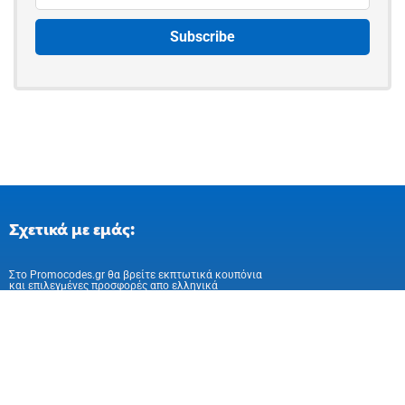
Σχετικά με εμάς:
Στo Promocodes.gr θα βρείτε εκπτωτικά κουπόνια
και επιλεγμένες προσφορές απο ελληνικά
και ευρωπαικά online καταστήματα
Ακολούθησε μας στα Social Media