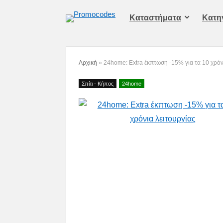
Καταστήματα
Kατη
Αρχική
»
24home: Extra έκπτωση -15% για τα 10 χρόν
Σπίτι - Κήπος
24home