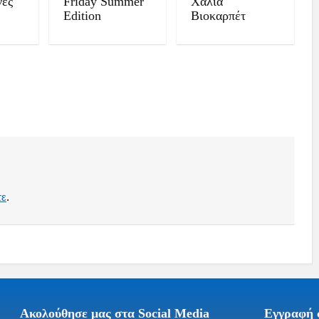
νες
Friday Summer
Χαλιά
Edition
Βιοκαρπέτ
τε
.
Ακολούθησε μας στα Social Media
Εγγραφή σ