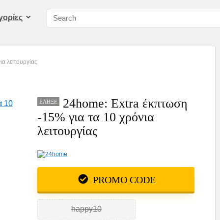
γορίες
ια λειτουργίας
24home: Extra έκπτωση
ΈΛΗΞΕ
-15% για τα 10 χρόνια
λειτουργίας
PROMO CODE
happy10