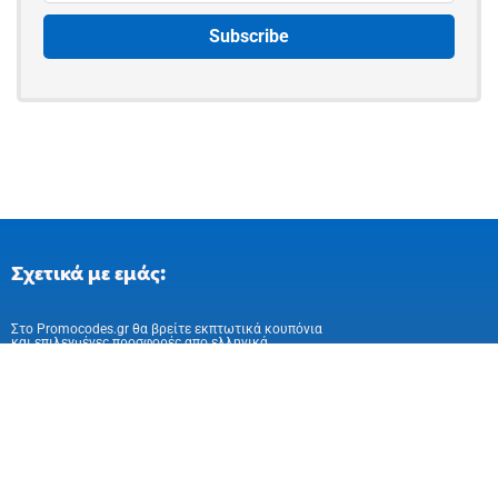
Σχετικά με εμάς:
Στo Promocodes.gr θα βρείτε εκπτωτικά κουπόνια
και επιλεγμένες προσφορές απο ελληνικά
και ευρωπαικά online καταστήματα
Ακολούθησε μας στα Social Media