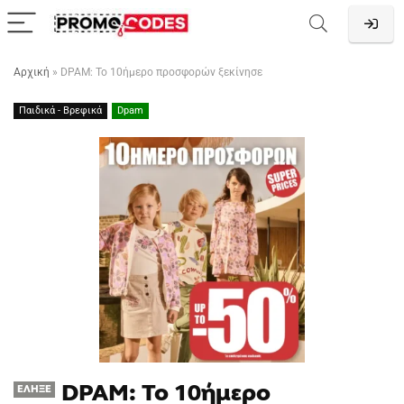
Αρχική
»
DPAM: Το 10ήμερο προσφορών ξεκίνησε
Παιδικά - Βρεφικά
Dpam
DPAM: Το 10ήμερο
ΈΛΗΞΕ