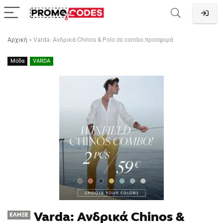
Αρχική
»
Varda: Ανδρικά Chinos & Polo σε combo προσφορά
Μόδα
VARDA
Varda: Ανδρικά Chinos &
ΈΛΗΞΕ