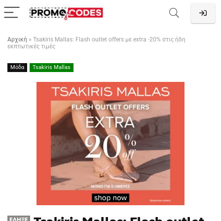
Αρχική
»
Tsakiris Mallas: Flash outlet offers με extra -20% στις ήδη
εκπτωτικές τιμές
Μόδα
Tsakiris Mallas
ΈΛΗΞΕ