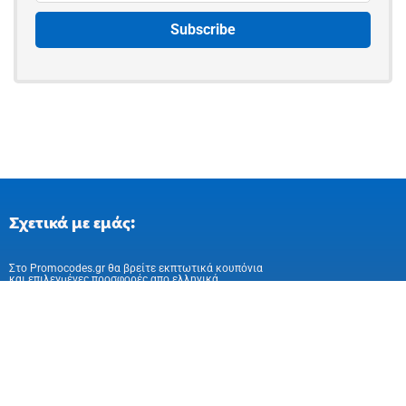
Σχετικά με εμάς:
Στo Promocodes.gr θα βρείτε εκπτωτικά κουπόνια
και επιλεγμένες προσφορές απο ελληνικά
και ευρωπαικά online καταστήματα
Ακολούθησε μας στα Social Media