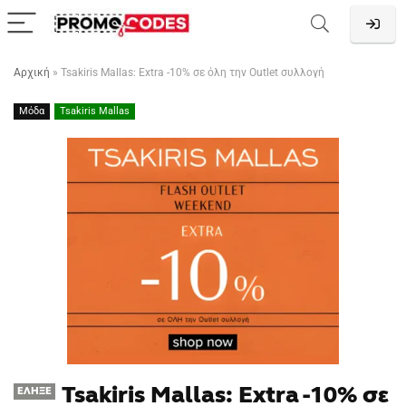
Αρχική
»
Tsakiris Mallas: Extra -10% σε όλη την Outlet συλλογή
Μόδα
Tsakiris Mallas
Tsakiris Mallas: Extra -10% σε
ΈΛΗΞΕ