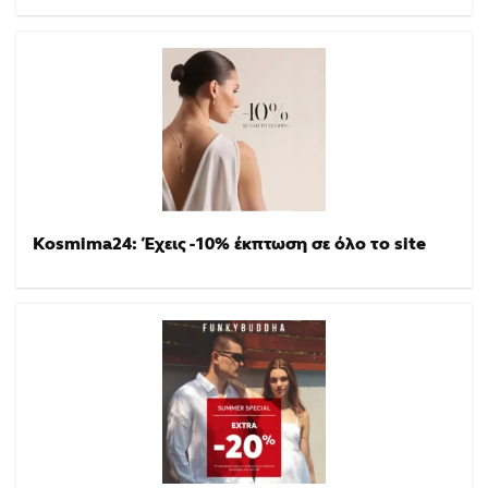
Kosmima24: Έχεις -10% έκπτωση σε όλο το site