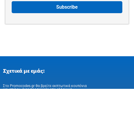
Σχετικά με εμάς:
Στo Promocodes.gr θα βρείτε εκπτωτικά κουπόνια
και επιλεγμένες προσφορές απο ελληνικά
και ευρωπαικά online καταστήματα
Ακολούθησε μας στα Social Media