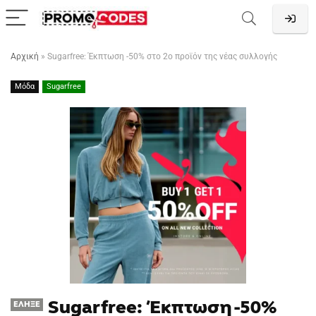
Αρχική
»
Sugarfree: Έκπτωση -50% στο 2ο προϊόν της νέας συλλογής
Μόδα
Sugarfree
Sugarfree: Έκπτωση -50%
ΈΛΗΞΕ