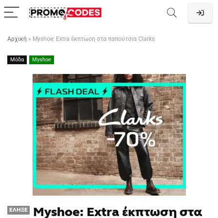
Αρχική
»
Myshoe: Extra έκπτωση στα παπούτσια Clarks
Μόδα
Myshoe
Myshoe: Extra έκπτωση στα
ΈΛΗΞΕ