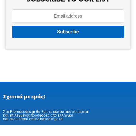
Σχετικά με εμάς:
Στo Promocodes.gr θα βρείτε εκπτωτικά κουπόνια
και επιλεγμένες προσφορές απο ελληνικά
και ευρωπαικά online καταστήματα
Ακολούθησε μας στα Social Media